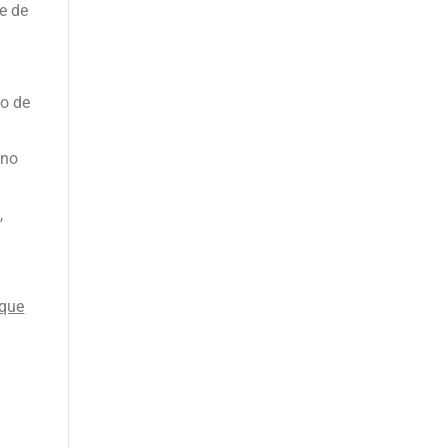
ue de
 o de
 no
,
 que