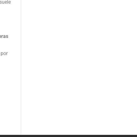
 suele
oras
 por