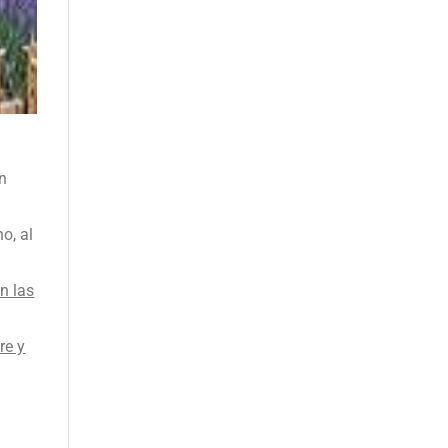
en
no, al
n las
re y