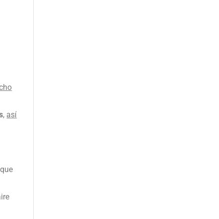
l
cho
s
,
así
e
que
ire