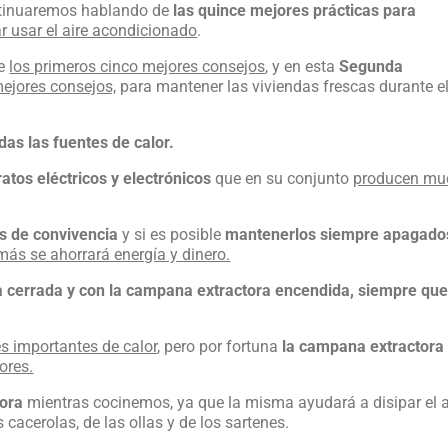
ontinuaremos hablando de
las quince mejores prácticas para
ar usar el aire acondicionado
.
de
los primeros cinco mejores consejos
, y en esta
Segunda
mejores consejos,
para mantener las viviendas frescas durante e
as las fuentes de calor.
atos eléctricos y electrónicos
que en su conjunto
producen mu
es de convivencia
y si es posible
mantenerlos siempre apagado
emás se ahorrará energía y dinero.
ta cerrada y con la campana extractora encendida, siempre qu
s importantes de calor
, pero por fortuna
la campana extractora
ores.
tora
mientras cocinemos, ya que la misma ayudará a disipar el a
 cacerolas, de las ollas y de los sartenes.