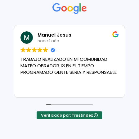
Manuel Jesus
hace 1 año
TRABAJO REALIZADO EN MI COMUNIDAD
E
MATEO OBRADOR 13 EN EL TIEMPO
PROGRAMADO GENTE SERIA Y RESPONSABLE
h
N
d
L
Verificado por: Trustindex