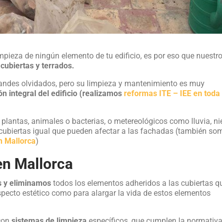
mpieza de ningún elemento de tu edificio, es por eso que nuestr
 cubiertas y terrados.
randes olvidados, pero su limpieza y mantenimiento es muy
n integral del edificio (realizamos
reformas ITE – IEE en toda
plantas, animales o bacterias, o metereológicos como lluvia, ni
 cubiertas igual que pueden afectar a las fachadas (también so
n Mallorca
)
en Mallorca
s y eliminamos
todos los elementos adheridos a las cubiertas q
specto estético como para alargar la vida de estos elementos
 con
sistemas de limpieza
específicos, que cumplen la normativa