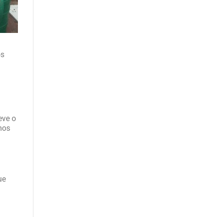
os
eve o
mos
ue
,