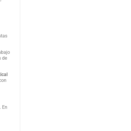
stas
rabajo
s de
ical
 con
. En