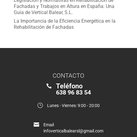
Legislación y Normativas en Rehabilitación de
Fachadas y Trabajos en Altura en España: Una
Guía de Vertical Balear, S.L.
La Importancia de la Eficiencia Energética en la
Rehabilitación de Fachadas
CONTACTO
Teléfono

638 96 83 54
}
Lunes - Viernes: 9:00 - 20:00

Email
infoverticalbalearsl@gmail.com